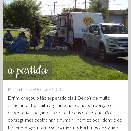
a partida
Pricila Franz - 06 June 2018
Enfim, chegou o tão esperado dia!! Depois de muito
planejamento, muita organização e uma boa porção de
expectativa, pegamos o restante das coisas que não
conseguimos destralhar, arrumar – nem colocar dentro do
trailer – e jogamos no sótão mesmo. Partimos de Canela