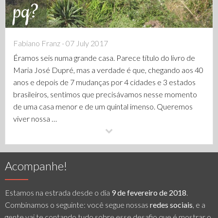
pq?
Fabiano Franz - 07 July 2017
Éramos seis numa grande casa. Parece título do livro de
Maria José Dupré, mas a verdade é que, chegando aos 40
anos e depois de 7 mudanças por 4 cidades e 3 estados
brasileiros, sentimos que precisávamos nesse momento
de uma casa menor e de um quintal imenso. Queremos
viver nossa …
Acompanhe!
Estamos na estrada desde o dia
9 de fevereiro de 2018
.
Combinamos o seguinte: você segue nossas
redes sociais
, e a
gente vai te contando tudo sobre esse desafio que é mostrar o