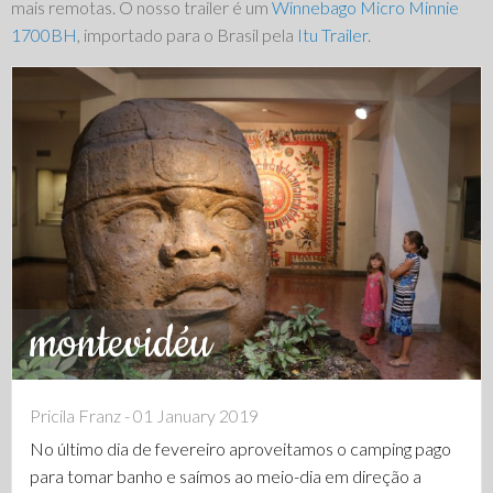
mais remotas. O nosso trailer é um
Winnebago Micro Minnie
1700BH
, importado para o Brasil pela
Itu Trailer
.
montevidéu
Pricila Franz - 01 January 2019
No último dia de fevereiro aproveitamos o camping pago
para tomar banho e saímos ao meio-dia em direção a