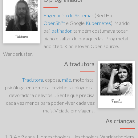
Engenheiro de Sistemas
(Red Hat
OpenShift
e Google
Kubernetes
). Marido,
pai,
patinador
, também costumava tocar
Fabiano
piano e saltar de paraquedas. Prog metal
addicted. Kindle lover. Open source.
Wanderluster.
A tradutora
Tradutora
, esposa,
mãe
, motorista,
psicóloga, enfermeira, cozinheira, blogueira,
devoradora de livros… Sente que precisa
Pricila
cada vez menos para poder viver cada vez
mais. Viciada em viagens.
As crianças
1, 3, 4 e 9 anos. Homeschoolers. Unschoolers. Worldschoolers.