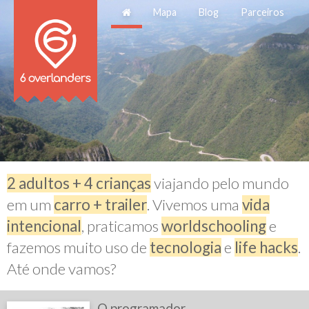
Mapa
Blog
Parceiros
2 adultos + 4 crianças
viajando pelo mundo
em um
carro + trailer
. Vivemos uma
vida
intencional
, praticamos
worldschooling
e
fazemos muito uso de
tecnologia
e
life hacks
.
Até onde vamos?
O programador